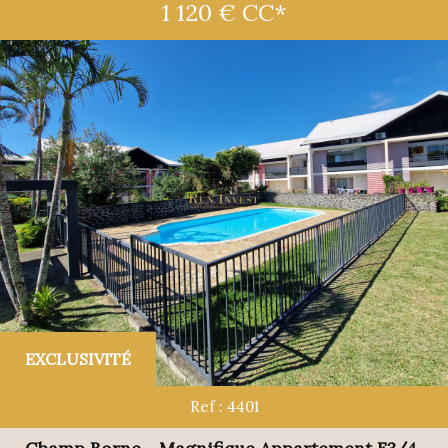
1 120 €
CC*
Budget
RECHERCHER
+ de critères
5KM
10KM
25KM
Critères supplémentaires
EXCLUSIVITÉ
Piscine
Parking
Terrasse
Ref : 4401