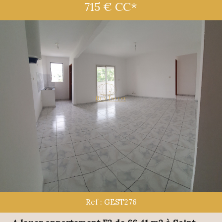
715 €
CC*
Ref : GEST276