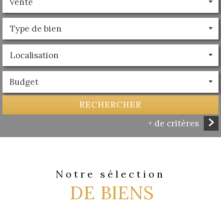
Vente
Budget
RECHERCHER
+ de critères
5KM
10KM
25KM
Notre sélection
DE BIENS
Critères supplémentaires
Piscine
Parking
Terrasse