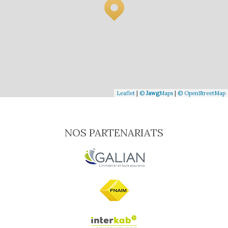
Leaflet
|
©
Jawg
Maps
|
© OpenStreetMap
NOS PARTENARIATS